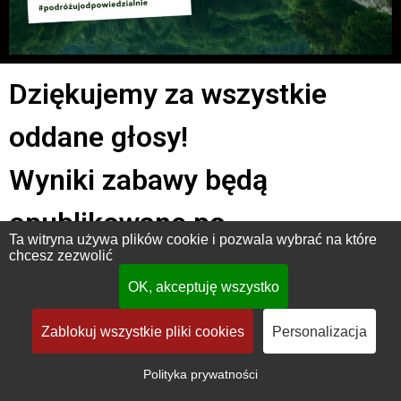
Dziękujemy za wszystkie
oddane głosy!
Wyniki zabawy będą
opublikowane po
Ta witryna używa plików cookie i pozwala wybrać na które
chcesz zezwolić
zakończeniu i weryfikacji
OK, akceptuję wszystko
głosowania.
Zablokuj wszystkie pliki cookies
Personalizacja
Polityka prywatności