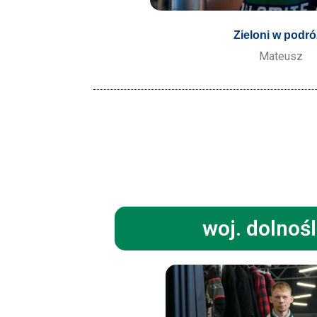
Zieloni w podr
Mateusz
woj. dolnoś