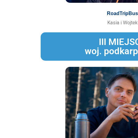
RoadTripBus
Kasia i Wojtek
III MIEJS
woj. podkarp