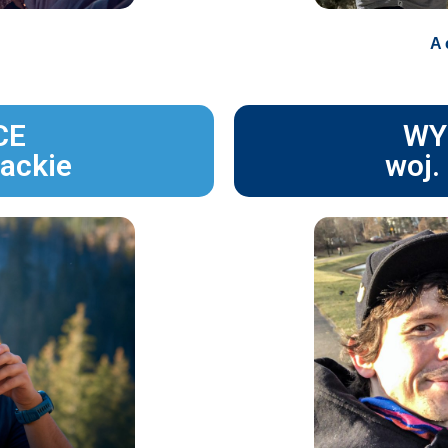
A 
CE
WY
ackie
woj.