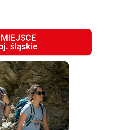
I MIEJSCE
j. śląskie