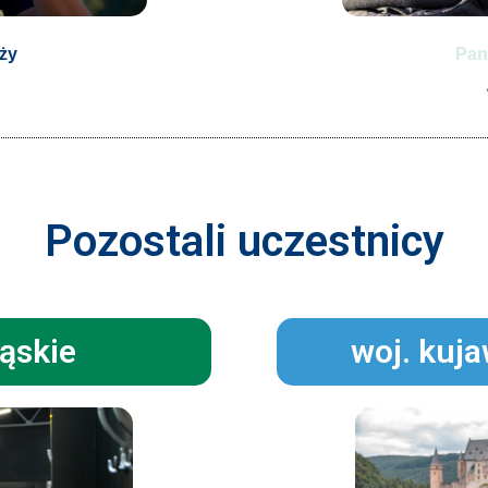
óży
Pan
Pozostali uczestnicy
ląskie
woj. kuj