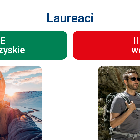
Laureaci
CE
I
zyskie
wo