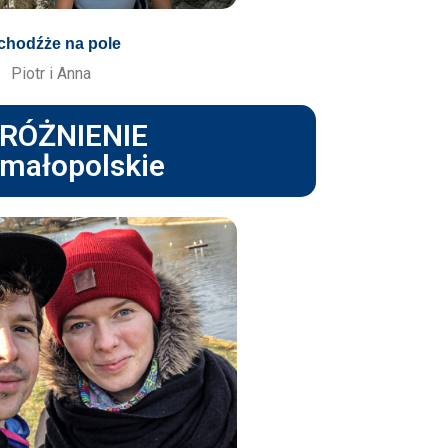
chodźże na pole
Piotr i Anna
RÓŻNIENIE
 małopolskie