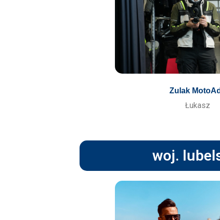
Zulak MotoA
Łukasz
woj. lubel