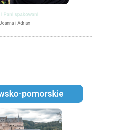
 i Pani spakowani
Joanna i Adrian
awsko-pomorskie