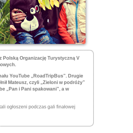
 Polską Organizację Turystyczną V
towych.
kanału YouTube „RoadTripBus”. Drugie
łnił Mateusz, czyli „Zieloni w podróży”
be „Pan i Pani spakowani”, a w
tali ogłoszeni podczas gali finałowej