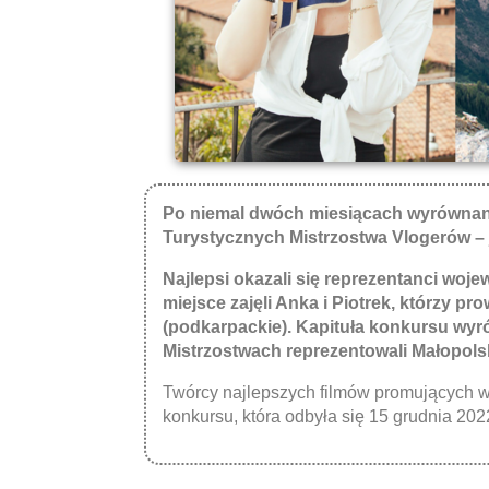
Po niemal dwóch miesiącach wyrównane
Turystycznych Mistrzostwa Vlogerów –
Najlepsi okazali się reprezentanci woj
miejsce zajęli Anka i Piotrek, którzy p
(podkarpackie). Kapituła konkursu wyró
Mistrzostwach reprezentowali Małopols
Twórcy najlepszych filmów promujących walo
konkursu, która odbyła się 15 grudnia 202