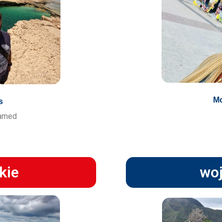
Mo
s
hamed
kie
woj