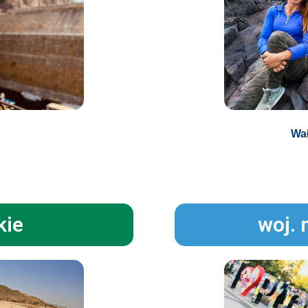
Wa
kie
woj.