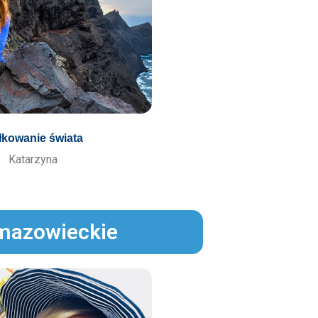
łkowanie świata
Katarzyna
 mazowieckie