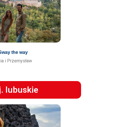
Sway the way
lia i Przemysław
. lubuskie