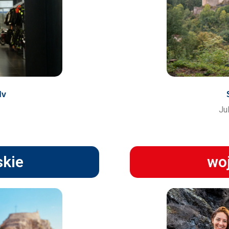
dv
Ju
skie
woj