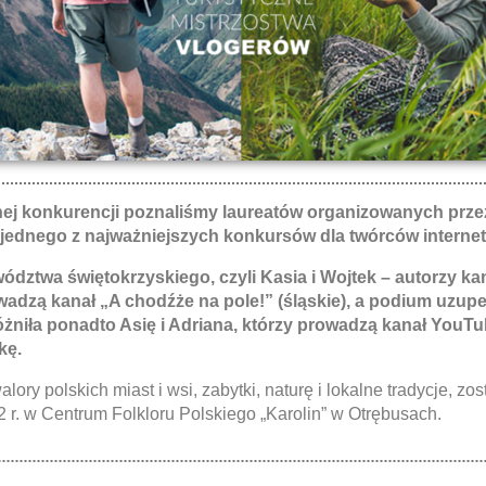
j konkurencji poznaliśmy laureatów organizowanych przez
 jednego z najważniejszych konkursów dla twórców interne
ewództwa świętokrzyskiego, czyli Kasia i Wojtek – autorzy 
rowadzą kanał „A chodźże na pole!” (śląskie), a podium uzupe
żniła ponadto Asię i Adriana, którzy prowadzą kanał YouTu
kę.
ry polskich miast i wsi, zabytki, naturę i lokalne tradycje, zos
2 r. w Centrum Folkloru Polskiego „Karolin” w Otrębusach.