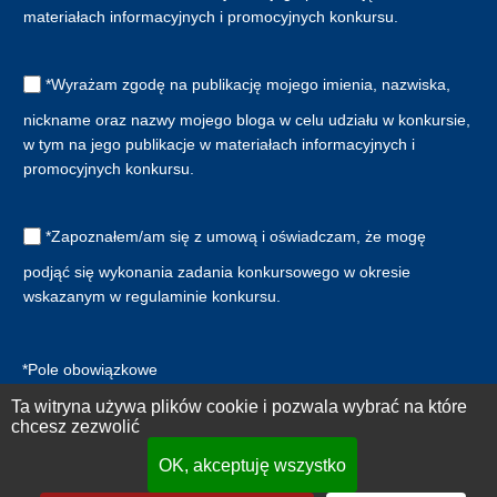
materiałach informacyjnych i promocyjnych konkursu.
*Wyrażam zgodę na publikację mojego imienia, nazwiska,
nickname oraz nazwy mojego bloga w celu udziału w konkursie,
w tym na jego publikacje w materiałach informacyjnych i
promocyjnych konkursu.
*Zapoznałem/am się z umową i oświadczam, że mogę
podjąć się wykonania zadania konkursowego w okresie
wskazanym w regulaminie konkursu.
*Pole obowiązkowe
Prosimy o zapoznanie się ze szczegółami przetwarzania Twoich
Ta witryna używa plików cookie i pozwala wybrać na które
danych osobowych.
chcesz zezwolić
OK, akceptuję wszystko