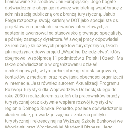
finansowane ze środków Unii Europejskiej. Jego bogate
doświadczenie obejmuje również wieloletnią współpracę z
administracją publiczną oraz branżą turystyczną. Jakub
Feiga rozpoczął swoją karierę w DOT jako specjalista ds.
projektów europejskich i serwisów internetowych, a
następnie awansował na stanowisko głównego specjalisty,
a później zastępcy dyrektora. W swojej pracy odpowiadał
za realizację kluczowych projektów turystycznych, takich
jak międzynarodowy projekt „Wspólne Dziedzictwo”, który
obejmował współpracę 11 podmiotów z Polski i Czech. Ma
także doświadczenie w organizowaniu działań
marketingowych, w tym pełnej obsługi stoisk targowych,
kontaktów z mediami oraz rozwijania obecności organizacji
w internecie. Jest również autorem Aktualizacji Programu
Rozwoju Turystyki dla Województwa Dolnośląskiego do
roku 2030 i realizatorem szkoleń dla pracowników branży
turystycznej oraz aktywnie wspiera rozwój turystyki w
regionie Dolnego Śląska. Ponadto, posiada doświadczenie
akademickie, prowadząc zajęcia z zakresu polityki
turystycznej i rekreacyjnej na Wyższej Szkole Bankowej we
Wrocławiu oraz Wrocławskiej Akademii Biznesu. Jego