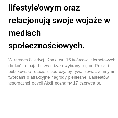
lifestyle’owym oraz
relacjonują swoje wojaże w
mediach
społecznościowych.
W ramach 8. edycji Konkursu 16 twórców internetowych
do końca maja br. zwiedzało wybrany region Polski i
publikowało relacje z podróży, by rywalizować z innymi
twórcami o atrakcyjne nagrody pieniężne. Laureatów
tegorocznej edycji Akcji poznamy 17 czerwca br.