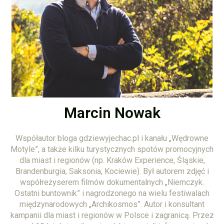
Marcin Nowak
Współautor bloga gdziewyjechac.pl i kanału „Wędrowne
Motyle”, a także kilku turystycznych spotów promocyjnych
dla miast i regionów (np. Kraków Experience, Śląskie,
Brandenburgia, Saksonia, Kociewie). Był autorem zdjęć i
współreżyserem filmów dokumentalnych „Niemczyk.
Ostatni buntownik” i nagrodzonego na wielu festiwalach
międzynarodowych „Archikosmos”. Autor i konsultant
kampanii dla miast i regionów w Polsce i zagranicą. Przez