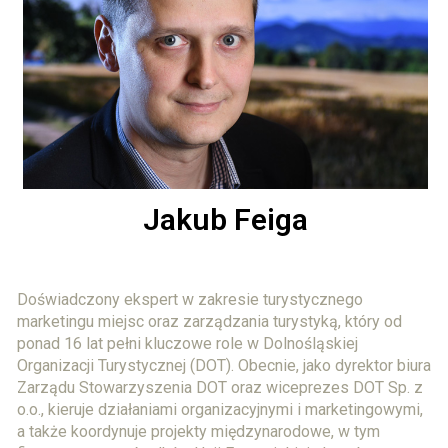
Jakub Feiga
Doświadczony ekspert w zakresie turystycznego
marketingu miejsc oraz zarządzania turystyką, który od
ponad 16 lat pełni kluczowe role w Dolnośląskiej
Organizacji Turystycznej (DOT). Obecnie, jako dyrektor biura
Zarządu Stowarzyszenia DOT oraz wiceprezes DOT Sp. z
o.o., kieruje działaniami organizacyjnymi i marketingowymi,
a także koordynuje projekty międzynarodowe, w tym