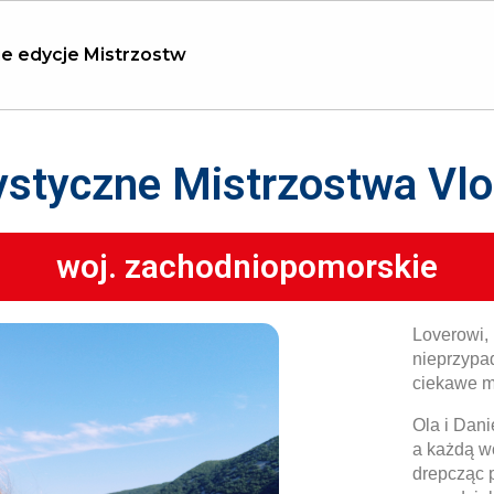
e edycje Mistrzostw
ystyczne Mistrzostwa Vl
woj. zachodniopomorskie
Loverowi,
nieprzypa
ciekawe m
Ola i Dan
a każdą w
drepcząc p