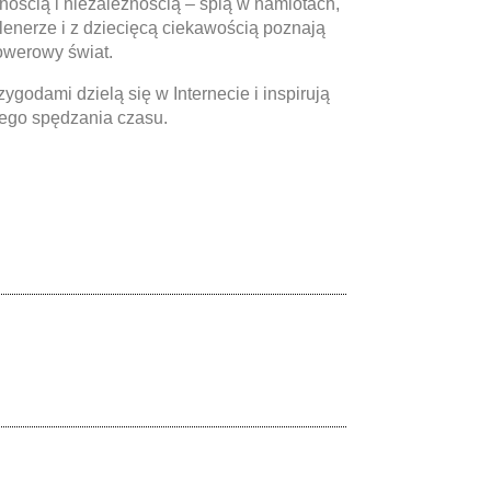
ością i niezależnością – śpią w namiotach,
lenerze i z dziecięcą ciekawością poznają
rowerowy świat.
ygodami dzielą się w Internecie i inspirują
ego spędzania czasu.