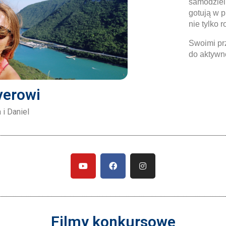
samodzieln
gotują w p
nie tylko 
Swoimi prz
do aktywn
verowi
 i Daniel
Filmy konkursowe