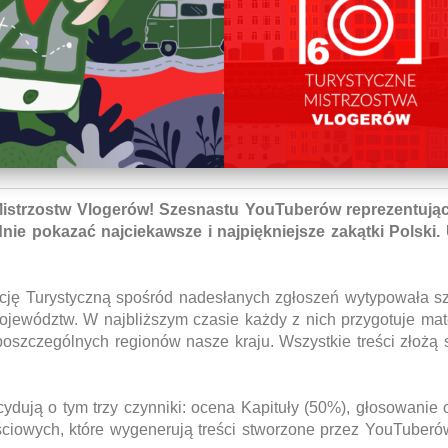
Mistrzostw Vlogerów! Szesnastu YouTuberów reprezentują
dnie pokazać najciekawsze i najpiękniejsze zakątki Polski.
cję Turystyczną spośród nadesłanych zgłoszeń wytypowała sz
ojewództw. W najbliższym czasie każdy z nich przygotuje mat
poszczególnych regionów nasze kraju. Wszystkie treści złożą 
ydują o tym trzy czynniki: ocena Kapituły (50%), głosowanie 
ściowych, które wygenerują treści stworzone przez YouTuberó