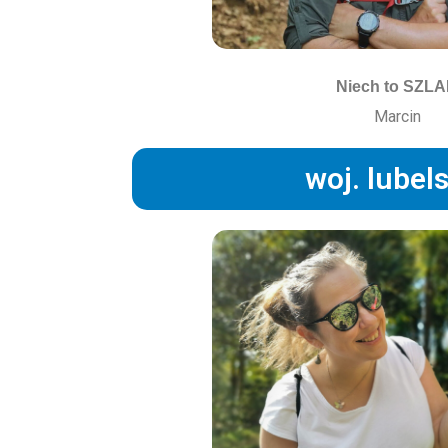
Niech to SZL
Marcin
woj. lubel