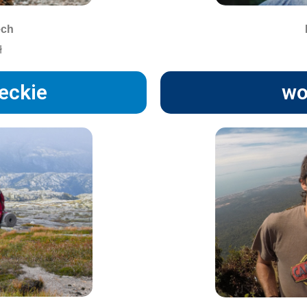
ech
ł
eckie
wo