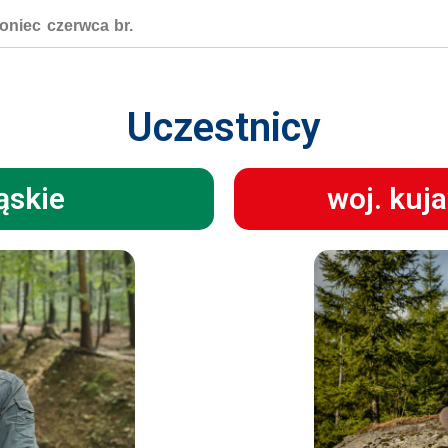
niec czerwca br.
Uczestnicy
ąskie
woj. kuj