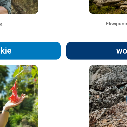
Ekwipune
AK
skie
wo