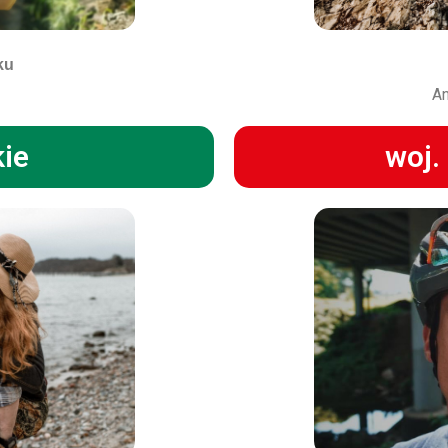
ku
An
kie
woj.