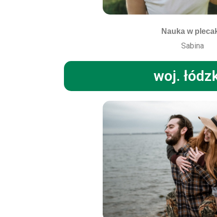
Nauka w pleca
Sabina
woj. łódz