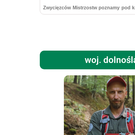
Zwycięzców Mistrzostw poznamy pod ko
woj. dolnośl