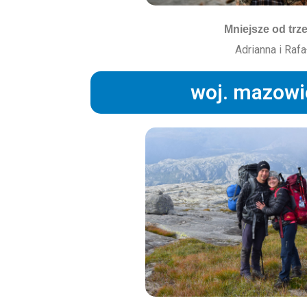
Mniejsze od trz
Adrianna i Rafa
woj. mazowi