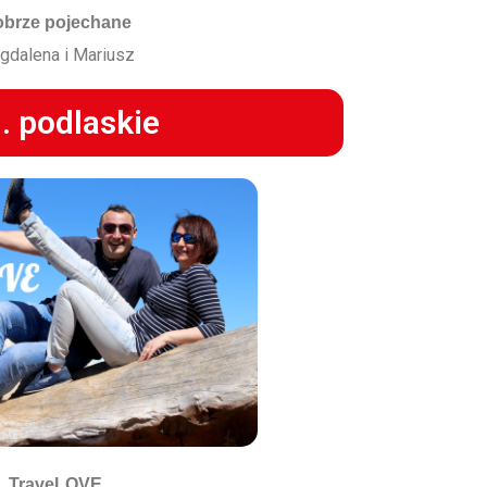
brze pojechane
gdalena i Mariusz
. podlaskie
TraveLOVE