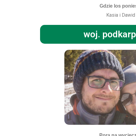
Gdzie los ponie
Kasia i Dawid
woj. podkarp
Pora na wyciec