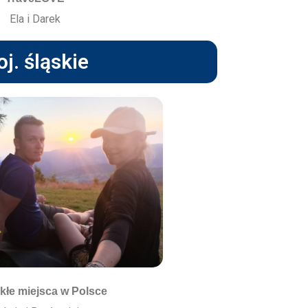
Ela i Darek
j. śląskie
kłe miejsca w Polsce