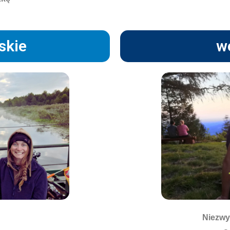
skie
wo
Niezwy