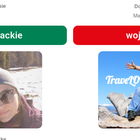
sie
Do
Ma
ackie
woj
zkę